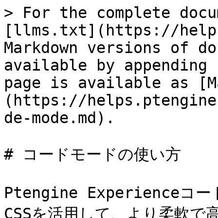
> For the complete docu
[llms.txt](https://help
Markdown versions of do
available by appending 
page is available as [M
(https://helps.ptengine
de-mode.md).

# コードモードの使い方

Ptengine Experience
CSSを活用して、より柔軟で