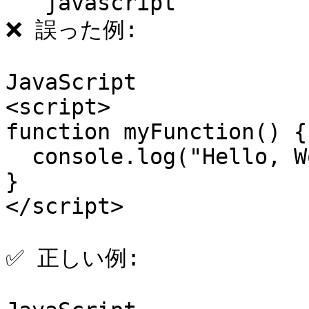
```javascript

❌ 誤った例:

JavaScript

<script>

function myFunction() {

  console.log("Hello, World!");

}

</script>

✅ 正しい例:
