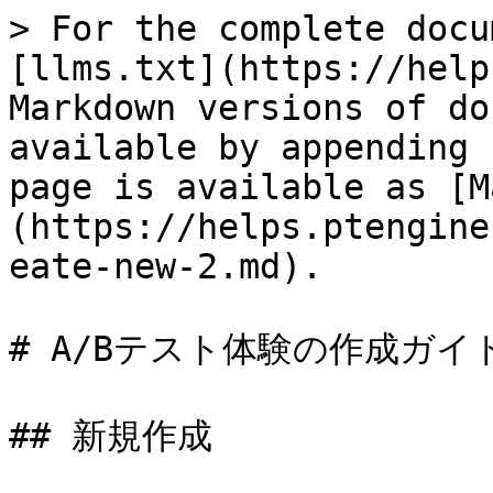
> For the complete docu
[llms.txt](https://help
Markdown versions of do
available by appending 
page is available as [M
(https://helps.ptengine
eate-new-2.md).

# A/Bテスト体験の作成ガイド
## 新規作成
