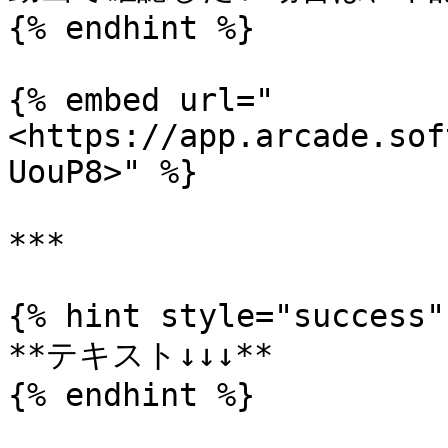
{% endhint %}

{% embed url="
<https://app.arcade.sof
UouP8>" %}

***

{% hint style="success" 
**テキスト↓↓↓**

{% endhint %}
