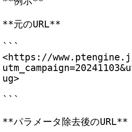
**例示**

**元のURL**

```

<https://www.ptengine.j
utm_campaign=20241103&u
ug>

```

**パラメータ除去後のURL**
