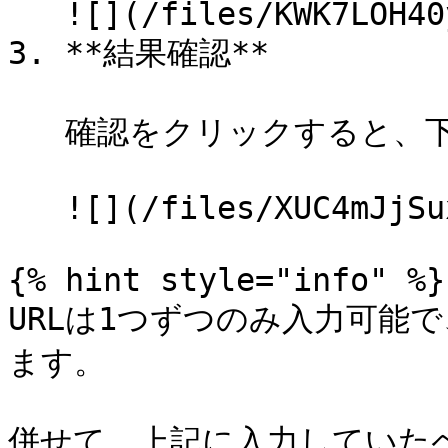
   ![](/files/KWK7LOH40y3UJ4YpHg2Y)

3. **結果確認**

   確認をクリックすると、下に確認結果が表示されます。

   ![](/files/XUC4mJjSuxVDMY4auYRG)

{% hint style="info" %}

URLは1つずつのみ入力可能
ます。

併せて、上記に入力していた