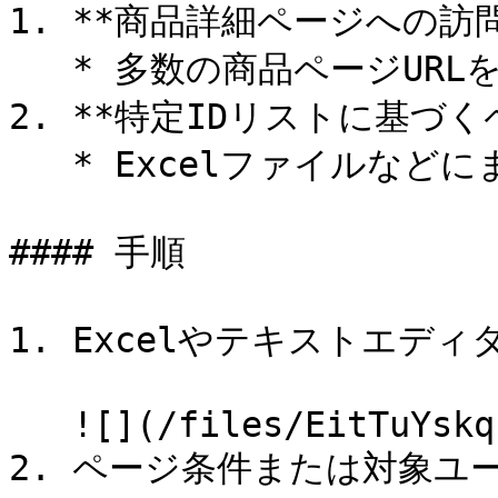
1. **商品詳細ページへの訪
   * 多数の商品ページURLを一度に設定

2. **特定IDリストに基づく
   * ExcelファイルなどにまとめられたIDリストの活用

#### 手順

1. Excelやテキストエデ
   ![](/files/EitTuYskqFUdG2CkkP0j)

2. ページ条件または対象ユ