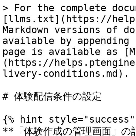
> For the complete docu
[llms.txt](https://help
Markdown versions of do
available by appending 
page is available as [M
(https://helps.ptengine
livery-conditions.md).

# 体験配信条件の設定

{% hint style="success" 
**「体験作成の管理画面」の記