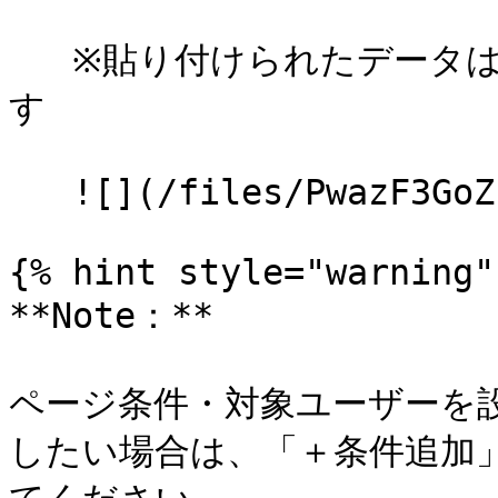
   ※貼り付けられたデータは自動的にOR条件として処理されま
す

   ![](/files/PwazF3GoZfYxtXCzJP3U)

{% hint style="warning" 
**Note：**

ページ条件・対象ユーザーを設
したい場合は、「＋条件追加