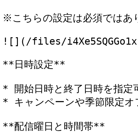
※こちらの設定は必須ではあり
![](/files/i4Xe5SQGGo1x
**日時設定**

* 開始日時と終了日時を指定可
* キャンペーンや季節限定オ
**配信曜日と時間帯**
