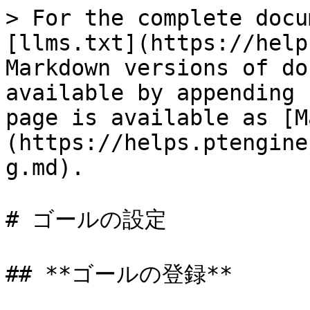
> For the complete docu
[llms.txt](https://help
Markdown versions of do
available by appending 
page is available as [M
(https://helps.ptengine
g.md).

# ゴールの設定

## **ゴールの登録**
