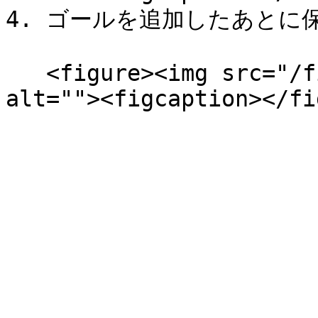
4. ゴールを追加したあとに保
   <figure><img src="/files/FqtKgkMLcBdD3L8sTaL8" 