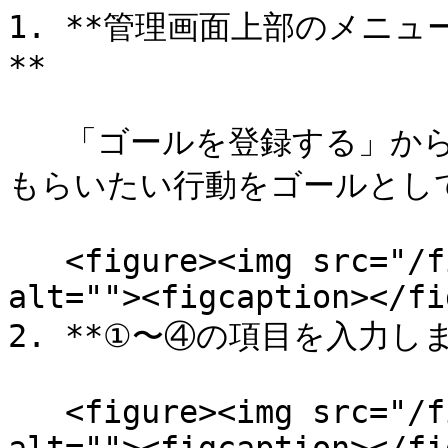
1. **管理画面上部のメニ
**

   「ゴールを登録する」から、サイト上でユーザーに起こして
もらいたい行動をゴールとして
   <figure><img src="/files/QooMdDZU2pGQ33LchpAu" 
alt=""><figcaption></fi
2. **①〜④の項目を入力しま
   <figure><img src="/files/6hD088UmvmzpFv1mk9Xc" 