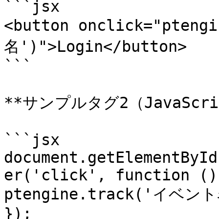
```jsx

<button onclick="pten
名')">Login</button>

```

**サンプルタグ2（JavaScri
```jsx

document.getElementById
er('click', function (){
ptengine.track('イベント
});
