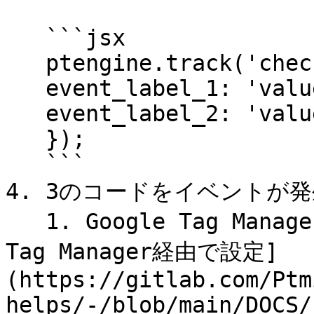
   ```jsx

   ptengine.track('check_out', {

   event_label_1: 'value_1',

   event_label_2: 'value_2'

   });

   ```

4. 3のコードをイベントが
   1. Google Tag Managerを利用している場合、[Google 
Tag Manager経由で設定]
(https://gitlab.com/Ptm
helps/-/blob/main/DOCS/