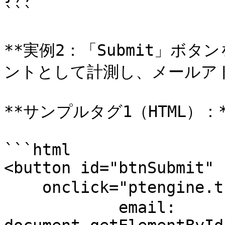
```

**実例2：「Submit」ボ
ントとして計測し、メールアド
**サンプルタグ1（HTML）：*
```html

<button id="btnSubmit"

    onclick="ptengine.track('イベント名', {

	    email: 