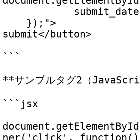
document.getElementById
	    submit_date: new Date()

    });">

submit</button>

```

**サンプルタグ2（JavaScri
```jsx

document.getElementById
ner('click', function() 