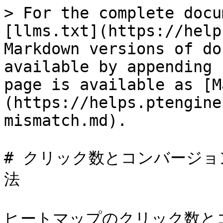
> For the complete docu
[llms.txt](https://help
Markdown versions of do
available by appending 
page is available as [M
(https://helps.ptengine
mismatch.md).

# クリック数とコンバージ
法

ヒートマップのクリック数と