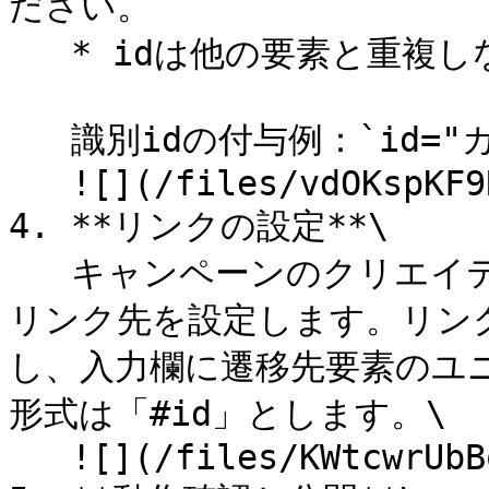
ださい。

   * idは他の要素と重複しないようにする必要があります。

   識別idの付与例：`id="カスタマイズしたユニークid値"`\

   ![](/files/vdOKspKF9RImrm75RXiV)

4. **リンクの設定**\

   キャンペーンのクリエイティブを編集し、該当するボタンの
リンク先を設定します。リン
し、入力欄に遷移先要素のユ
形式は「#id」とします。\

   ![](/files/KWtcwrUbBogbInFTomIt)
