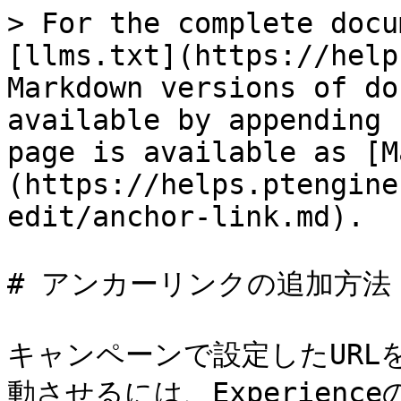
> For the complete docu
[llms.txt](https://help
Markdown versions of do
available by appending 
page is available as [M
(https://helps.ptengine
edit/anchor-link.md).

# アンカーリンクの追加方法

キャンペーンで設定したURL
動させるには、Experien