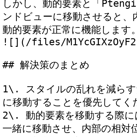
しかし、動的要素と「Pteng
ンドビューに移動させると、
動的要素が正常に機能します。
![](/files/M1YcGIXzOyF2
## 解決策のまとめ

1\. スタイルの乱れを減ら
に移動することを優先してくだ
2\. 動的要素を移動する際
一緒に移動させ、内部の相対