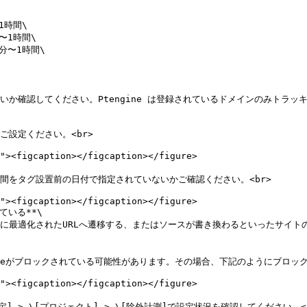
いる**\
