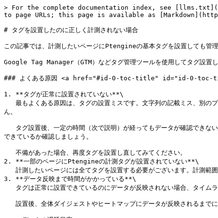
> For the complete documentation index, see [llms.txt](
to page URLs; this page is available as [Markdown](http
# タグを設置したのに正しく計測されない場合

この記事では、計測したいページにPtengineの基本タグを設置しても
Google Tag Manager（GTM）などタグ管理ツールを使用してタグ設置し
### よくある原因 <a href="#id-0-toc-title" id="id-0-toc-ti
1. **タグが正常に設置されていない**\

   最もよくある原因は、タグの設置ミスです。文字列の記載ミス、別のプロジェクトのタグを使用している、タグが2つ以上設置されているなど、Ptengineのタグが正常に設置されていない場合、データの計測ができませ
ん。

   タグ設置後、一定の時間（次で説明）が経ってもデータが確認できない場合は、[「タグが正常に設置できているか確認する方法」](/faq/start-guide/check-tag-firing.md)で、対象のページにタグを正常に設置
できているか確認しましょう。

   不備があった場合、再度タグを設置し直してみてください。

2. **一部のページにPtengineの計測タグが設置されていない**\

   計測したいページには全てタグを設置する必要がございます。計測範囲を制限している場合、対象のページが計測範囲に含まれているかご確認ください。

3. **データ反映まで時間がかかっている**\

   タグは正常に設置できているのにデータが反映されない場合、タイムラグの問題が考えられます。

   設置後、全体ダイジェストやヒートマップにデータが反映されるまでに30分〜最長1日程度かかるため、下記に当てはまる場合は一度時間を置いて再度ご確認ください。
