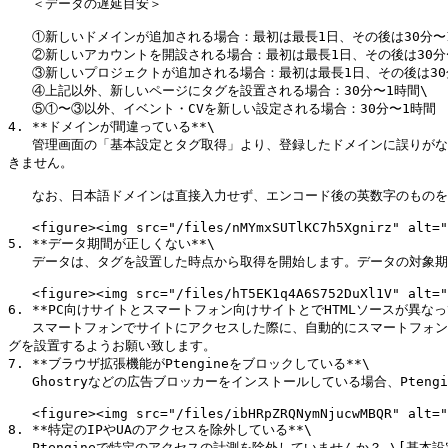
   ＜データの遅延目安＞

   ①新しいドメインが追加される場合：最初は最長1日、その後は30分〜1時間\

   ②新しいアカウントを開設される場合：最初は最長1日、その後は30分〜1時間\

   ③新しいプロジェクトが追加される場合：最初は最長1日、その後は30分〜1時間\

   ④上記以外、新しいページにタグを設置される場合：30分〜1時間\

   ⑤①〜③以外、イベント・CVを新しい設定される場合：30分〜1時間

4. **ドメインが間違っている**\

   管理画面の「基本設定とタグ取得」より、登録したドメインに誤りがないか確認してください。Ptengine は登録されているドメインのみトラッキングします。無料版の Ptengine は一つのドメインしかトラッキングで
きません。

   なお、日本語ドメインは直接入力せず、エンコード後の英数字のものをご設定ください。<br>

   <figure><img src="/files/nMYmxSUTlKC7h5Xgnirz" alt=""><figcaption></figcaption></figure>

5. **データ期間が正しくない**\

   データは、タグを設置した時点から取得を開始します。データの対象期間をタグ設置前の日付で指定されていないかご確認ください。<br>

   <figure><img src="/files/hT5EK1q4A6S752DuXl1V" alt=""><figcaption></figcaption></figure>

6. **PC向けサイトとスマートフォン向けサイトとでHTMLソースが異なって
   スマートフォンでサイトにアクセスした際に、自動的にスマートフォンに最適化されたURLへ遷移する、またはソースが書き換わるといったサイトの場合、スマートフォン向けサイトのHTMLソースにも、Ptengineの計測タ
グを設置するようお願い致します。

7. **ブラウザ拡張機能がPtengineをブロックしている**\

   Ghostryなどの広告ブロッカーをインストールしている場合、Ptengieがブロックされている可能性があります。その場合、下記のようにブロックを解除いただければ、計測が可能になります。<br>

   <figure><img src="/files/ibHRpZRQNymNjucwMBQR" alt=""><figcaption></figcaption></figure>

8. **特定のIPやUAのアクセスを除外している**\

   Ptengineで特定のアクセスの計測を除外していませんか？ \[基本設定] > \[プロジェクト] > \[除外計測]で設定状況を確認してください。<br>
