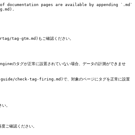
of documentation pages are available by appending `.md` 
g.md).

ag/tag-gtm.md)もご確認ください。
