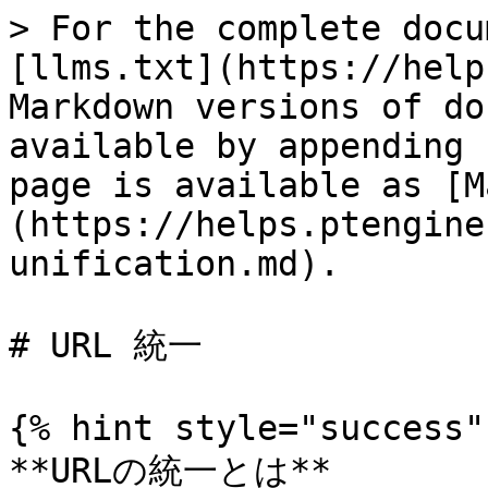
> For the complete docu
[llms.txt](https://help
Markdown versions of do
available by appending 
page is available as [M
(https://helps.ptengine
unification.md).

# URL 統一

{% hint style="success" 
**URLの統一とは**
