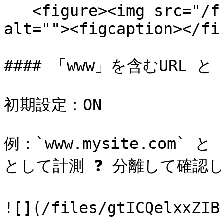
   <figure><img src="/files/yeUVSnn0nGoxaOofrC6t" 
alt=""><figcaption></fi
#### 「www」を含むURL と
初期設定：ON

例：`www.mysite.com` と `
として計測 ❓ 分離して確認し
![](/files/gtICQelxxZIB