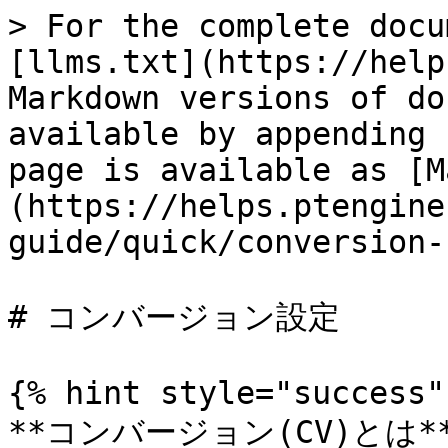
> For the complete docu
[llms.txt](https://help
Markdown versions of do
available by appending 
page is available as [M
(https://helps.ptengine
guide/quick/conversion-
# コンバージョン設定

{% hint style="success" 
**コンバージョン(CV)とは**